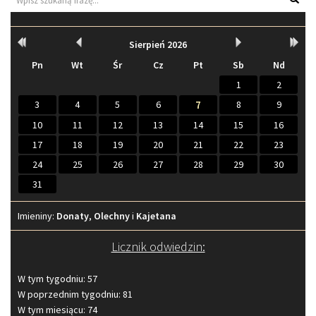
Kalendarz
Rok
Miesiąc
Miesiąc
Rok
Sierpień
2026
wcześniej
wcześniej
później
późnie
Pn
Wt
Śr
Cz
Pt
Sb
Nd
1
2
3
4
5
6
7
8
9
10
11
12
13
14
15
16
17
18
19
20
21
22
23
24
25
26
27
28
29
30
31
Imieniny
Imieniny:
Donaty
,
Olechny
i
Kajetana
Licznik odwiedzin:
W tym tygodniu: 57
W poprzednim tygodniu: 81
W tym miesiącu: 74