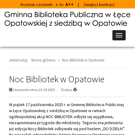
A++
Rozmiar czcionek:
A+
|
Zwiększ kontrast
A
Przejdź
Przejdź
do
do
głównej
wyszukiwarki
treści
Przełącz
nawigacj
Jesteś tutaj:
Strona główna
»
Noc Bibliotek w Opatowie
Noc Bibliotek w Opatowie
Utworzono dnia 23.10.2025
Drukuj
W piątek 17 października 2025 r. w Gminnej Bibliotece Publicznej
w Łęce Opatowskiej z siedzibą w Opatowie w ramach
ogólnopolskiej akcji NOC BIBLIOTEK odbyła się wyjątkowa,
niezapomniana przygoda dla młodzieży. Tegoroczna jedenasta
już edycja Nocy Bibliotek odbywała się pod hasłem „DO DZIEŁA!”.
Na początek odwiedziliśmy Stajnię Sparrow w Opatowie ciesząc