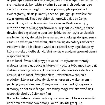
się możliwością kontaktu z końmi i poznania ich codziennego
życia. Uczestnicy mogli zobaczyć jak wygląda opieka nad
zwierzętami, jak się je karmi, czesze i pielęgnuje. Właściciele
stajni oprowadzili nas po obiekcie, opowiadając o różnych
rasach koni, ich zachowaniu i charakterze. Podczas wizyty
młodzież miała okazję spróbować sił w jeździe konnej, a także
dowiedzieć się więcej o sportach jeździeckich. Była to dla nich
nie tylko nauka, ale także świetna zabawa i okazja do spędzenia
czasu na świeżym powietrzu, zbliżenia się do natury i zwierząt.
Po powrocie do biblioteki wspólnie rozpaliliśmy ognisko, przy
którym piekąc kiełbaski, dzieliliśmy się wesołymi opowieściami i
wspomnieniami.
Dla miłośników sztuki przygotowano kreatywne warsztaty
malowania muralu, podczas których młodzi artyści mogli wyrazić
siebie i stworzyć własne, kolorowe dzieło. Nie zabrakło także
atrakcji dla miłośników rękodzieła – warsztatów robienia
mydełek, które zakończyły się własnoręcznie wykonanymi,
pachnącymi produktami. Późnym wieczorem odbył się seans
filmowy, podczas którego uczestnicy mogli zrelaksować się i
wspólnie obejrzeć ciekawy film.
Noc w bibliotece zakończyła się nocowaniem, które zapewniło
uczestnikom mnóstwo emocji i okazji do integracji. To